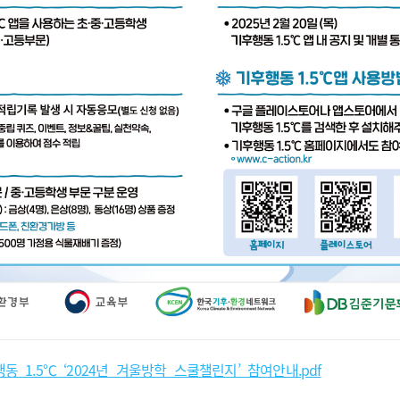
동_1.5℃_‘2024년_겨울방학_스쿨챌린지’_참여안내.pdf