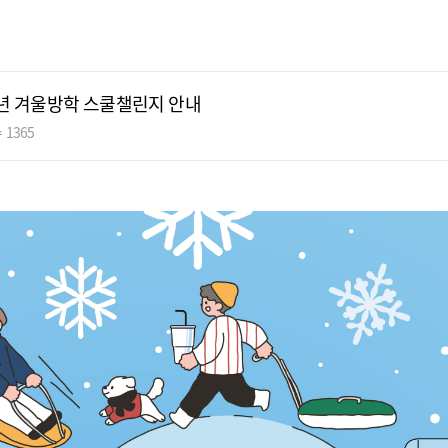
24년 겨울방학 스쿨챌린지 안내
 1365