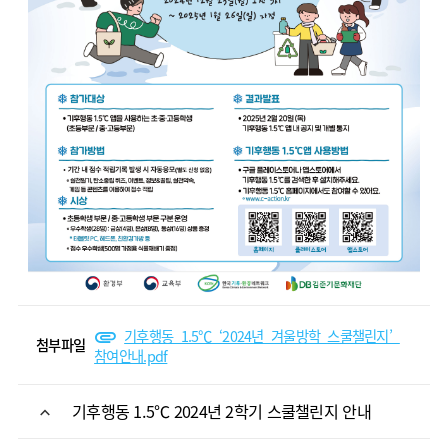
기후행동_1.5℃_‘2024년_겨울방학_스쿨챌린지’_
첨부파일
참여안내.pdf
기후행동 1.5℃ 2024년 2학기 스쿨챌린지 안내