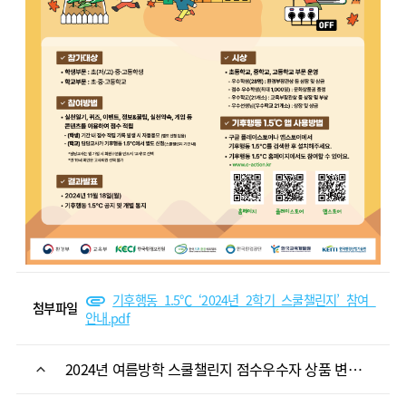
기후행동_1.5℃_‘2024년_2학기_스쿨챌린지’_참여_
첨부파일
안내.pdf
2024년 여름방학 스쿨챌린지 점수우수자 상품 변경 안내