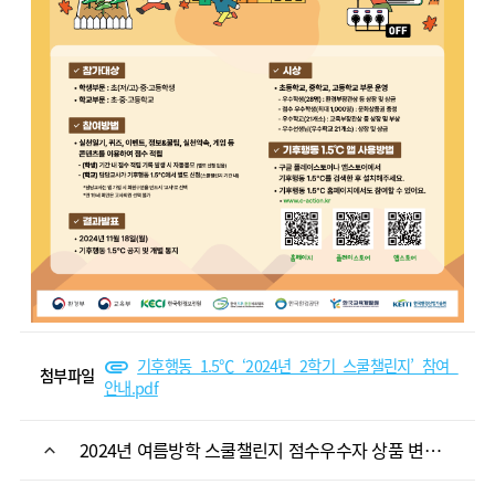
기후행동_1.5℃_‘2024년_2학기_스쿨챌린지’_참여_
첨부파일
안내.pdf
2024년 여름방학 스쿨챌린지 점수우수자 상품 변경 안내