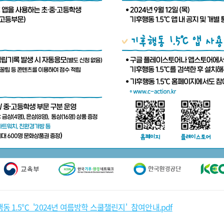
ᆼ동 1.5℃_'2024년 여름방학 스쿨챌린지'_참여안내.pdf