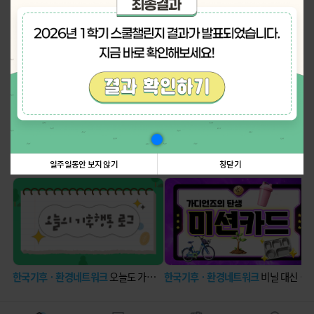
나의 활동 스탬프
더보기
탄소중립에 관한 정보꿀팁!
더보기
일주일동안 보지 않기
창닫기
한국기후ㆍ환경네트워크
오늘도 가볍게 딛는 발걸음
한국기후ㆍ환경네트워크
비닐 대신 장바구니