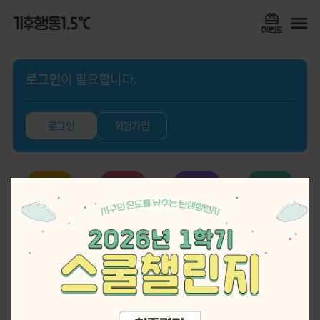
로그인
이 필요합니다.
로그인
회원가입
실천기록
퀴즈
스쿨챌린지
게임