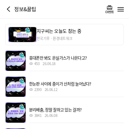
정보&꿀팁
지구씨는 오늘도 참는 중
한국기후ㆍ환경네트워크
휴대폰만 봐도 온실가스가 나온다고?
453
26.06.18
한눈판 사이에 종이가 산처럼 늘어났다?
2390
26.06.12
분리배출, 정말 잘하고 있는 걸까?
3841
26.06.08