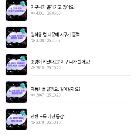
지구씨가 말라가고 있어요!
4391
26.06.03
일회용 컵 때문에 지구가 훌쩍!
3108
25.11.07
조명이 켜졌다고? 지구 씨가 깼어요!
2618
25.10.29
자동차를 탈까요, 걸어갈까요?
3047
25.10.20
잔반 도둑 메탄 등장!
3379
25.10.10