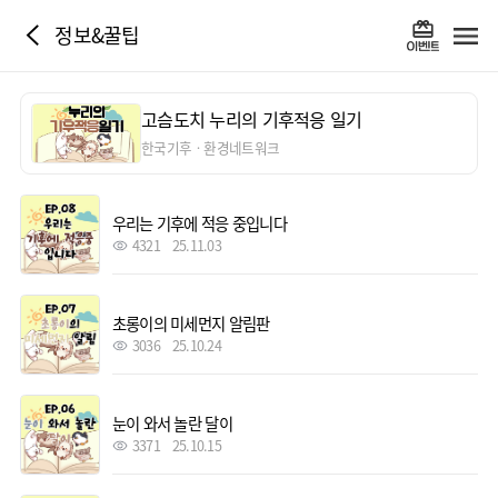
정보&꿀팁
고슴도치 누리의 기후적응 일기
한국기후ㆍ환경네트워크
우리는 기후에 적응 중입니다
4321
25.11.03
초롱이의 미세먼지 알림판
3036
25.10.24
눈이 와서 놀란 달이
3371
25.10.15