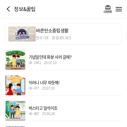
정보&꿀팁
바른탄소중립생활
한국기후ㆍ환경네트워크
기념일인데 화분 사러 갈래?
1441
25.07.10
이러니 너무 따듯해!
477
25.07.03
버스타고 일석이조
467
25.06.26