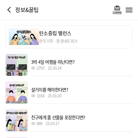
정보&꿀팁
탄소중립 밸런스
한국기후ㆍ환경네트워크
3박 4일 여행을 떠난다면?
2795
25.03.24
설거지를 해야한다면?
1038
25.03.20
친구에게 줄 선물을 포장한다면?
889
25.03.17