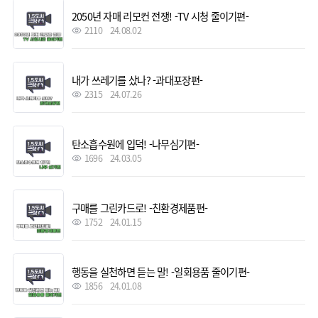
2050년 자매 리모컨 전쟁! -TV 시청 줄이기편-
2110
24.08.02
내가 쓰레기를 샀나? -과대포장편-
2315
24.07.26
탄소흡수원에 입덕! -나무심기편-
1696
24.03.05
구매를 그린카드로! -친환경제품편-
1752
24.01.15
행동을 실천하면 듣는 말! -일회용품 줄이기편-
1856
24.01.08