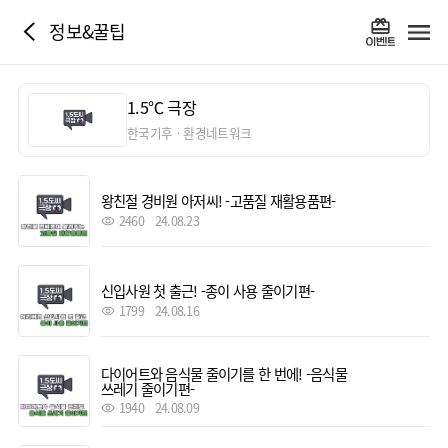
정보&꿀팁
1.5℃ 극장
한국기후ㆍ환경네트워크
왕친절 경비원 아저씨! -고품질 재활용품편-
2460
24.08.23
신입사원 첫 출근! -종이 사용 줄이기편-
1799
24.08.16
다이어트와 음식물 줄이기를 한 번에! -음식물
쓰레기 줄이기편-
1940
24.08.09