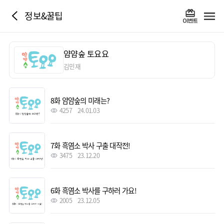
정보&꿀팁
얌얌숲 토요요
김민재
8화 얌얌숲의 미래는?
4257
24.01.03
7화 흑염소 박사 구출 대작전!
3475
23.12.20
6화 흑염소 박사를 구하러 가요!
2005
23.12.05