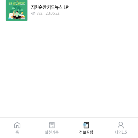
자원순환 카드뉴스 1편
782
23.05.22
홈
실천기록
정보꿀팁
나의1.5