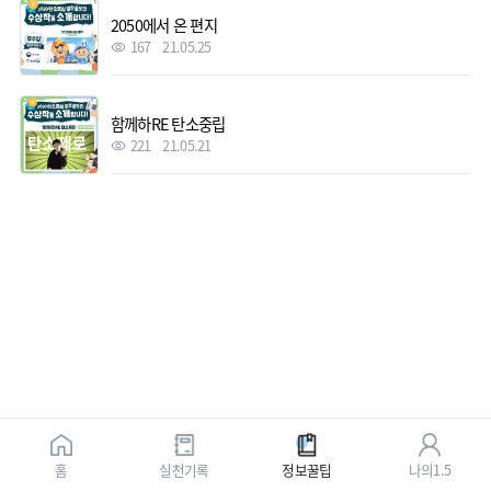
2050에서 온 편지
167
21.05.25
함께하RE 탄소중립
221
21.05.21
홈
실천기록
정보꿀팁
나의1.5