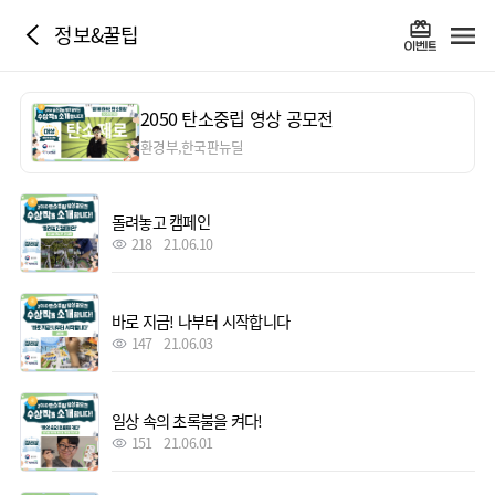
정보&꿀팁
2050 탄소중립 영상 공모전
환경부,한국판뉴딜
돌려놓고 캠페인
218
21.06.10
바로 지금! 나부터 시작합니다
147
21.06.03
일상 속의 초록불을 켜다!
151
21.06.01