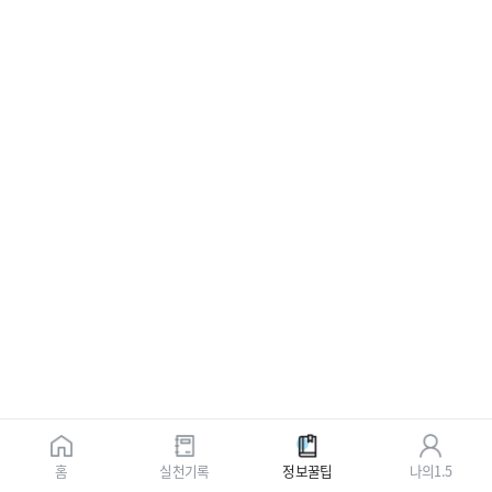
홈
실천기록
정보꿀팁
나의1.5