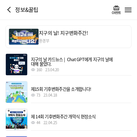
정보&꿀팁
지구의 날! 지구변화주간!
환경부
지구의 날 카드뉴스 | Chat GPT에게 지구의 날에
대해 물었다.
160
23.04.20
제15회 기후변화주간을 소개합니다!
73
23.04.18
제 14회 기후변화주간 개막식 현장소식
44
22.04.25