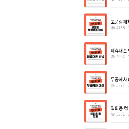
고품질재
4768
폐휴대폰 
4992
무공해차 
5271
일회용 컵
5361