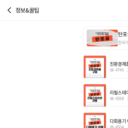
정보&꿀팁
탄포
한국
친환경제
4746
리필스테
4268
다회용기 
4504