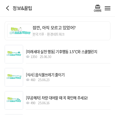
정보&꿀팁
잠깐, 아직 모르고 있었어?
한국기후ㆍ환경네트워크
[미래세대 실천 행동] 기후행동 1.5℃와 스쿨챌린지
1350
25.06.30
[식사] 음식물쓰레기 줄이기
460
25.06.23
[무공해차] 차량 대여할 때 꼭 확인해 주세요!
490
25.06.16