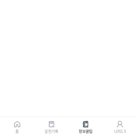
홈
실천기록
정보꿀팁
나의1.5