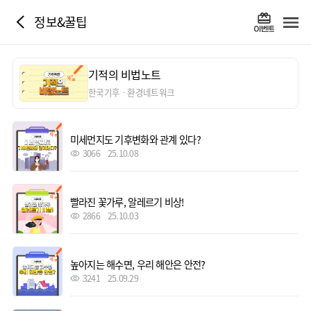
정보&꿀팁
기적의 비법노트
한국기후ㆍ환경네트워크
미세먼지도 기후변화와 관계 있다?
3066
25.10.08
빨라진 꽃가루, 알레르기 비상!
2866
25.10.03
높아지는 해수면, 우리 해안은 안전?
3241
25.09.29