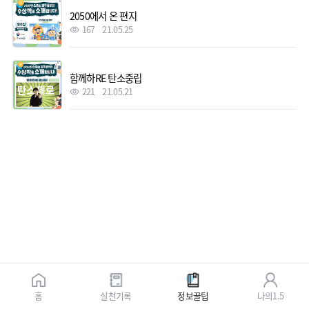
2050에서 온 편지
167
21.05.25
함께하RE 탄소중립
221
21.05.21
홈
실천기록
정보꿀팁
나의1.5