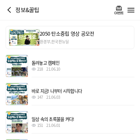
정보&꿀팁
2050 탄소중립 영상 공모전
환경부,한국판뉴딜
돌려놓고 캠페인
218
21.06.10
바로 지금! 나부터 시작합니다
147
21.06.03
일상 속의 초록불을 켜다!
151
21.06.01