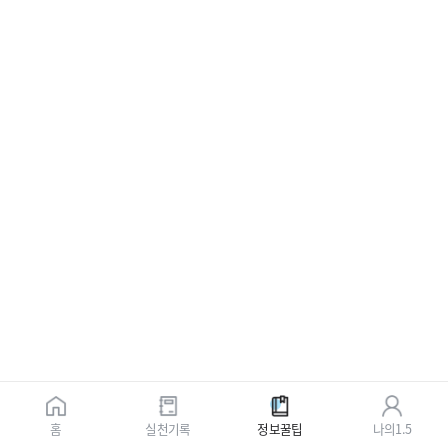
홈
실천기록
정보꿀팁
나의1.5