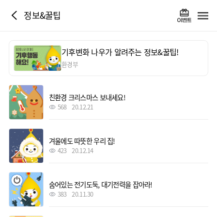
정보&꿀팁
기후변화 나우가 알려주는 정보&꿀팁!
환경부
친환경 크리스마스 보내세요!
568
20.12.21
겨울에도 따뜻한 우리 집!
423
20.12.14
숨어있는 전기도둑, 대기전력을 잡아라!
383
20.11.30