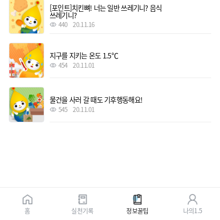
[포인트]치킨뼈! 너는 일반 쓰레기니? 음식
쓰레기니?
440
20.11.16
지구를 지키는 온도 1.5℃
454
20.11.01
물건을 사러 갈 때도 기후행동해요!
545
20.11.01
홈
실천기록
정보꿀팁
나의1.5