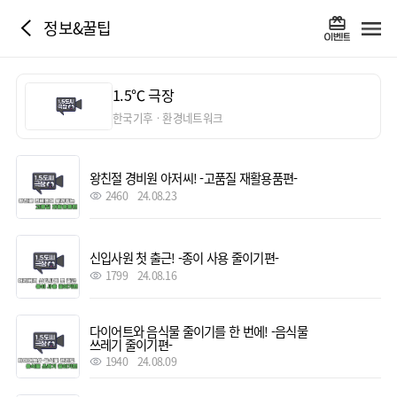
정보&꿀팁
1.5℃ 극장
한국기후ㆍ환경네트워크
왕친절 경비원 아저씨! -고품질 재활용품편-
2460
24.08.23
신입사원 첫 출근! -종이 사용 줄이기편-
1799
24.08.16
다이어트와 음식물 줄이기를 한 번에! -음식물
쓰레기 줄이기편-
1940
24.08.09