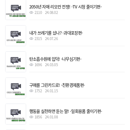
2050년 자매 리모컨 전쟁! -TV 시청 줄이기편-
2110
24.08.02
내가 쓰레기를 샀나? -과대포장편-
2315
24.07.26
탄소흡수원에 입덕! -나무심기편-
1696
24.03.05
구매를 그린카드로! -친환경제품편-
1752
24.01.15
행동을 실천하면 듣는 말! -일회용품 줄이기편-
1856
24.01.08