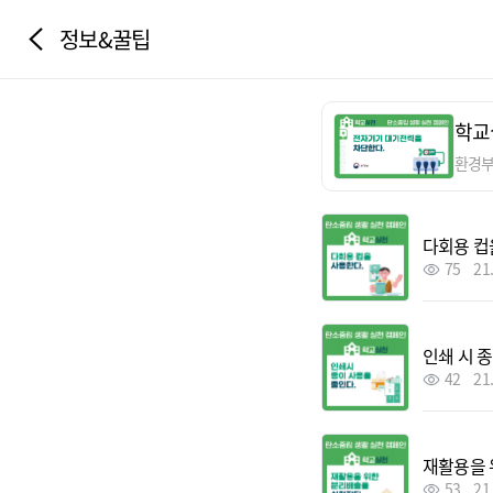
정보&꿀팁
학교
환경
다회용 컵
75
21
인쇄 시 
42
21
재활용을 
53
21