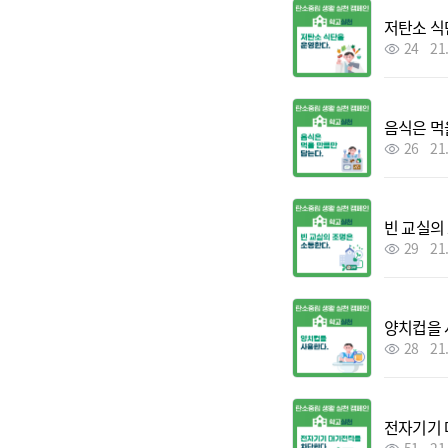
저탄소 식
24
21
음식은 먹
26
21
빈 교실의
29
21
양치컵을
28
21
전자기기 