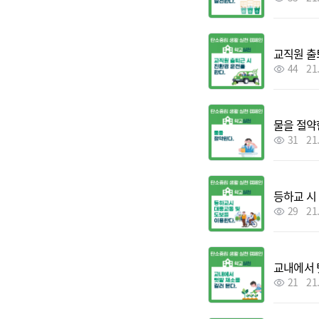
교직원 출
44
21
물을 절약
31
21
등하교 시
29
21
교내에서 
21
21