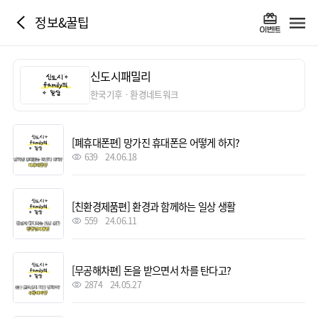
정보&꿀팁
신도시패밀리
한국기후ㆍ환경네트워크
[폐휴대폰편] 망가진 휴대폰은 어떻게 하지?
639
24.06.18
[친환경제품편] 환경과 함께하는 일상 생활
559
24.06.11
[무공해차편] 돈을 받으면서 차를 탄다고?
2874
24.05.27