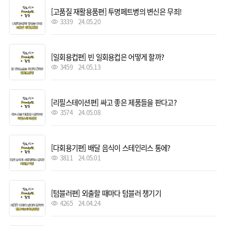
[고품질 재활용품편] 투명페트병의 변신은 무죄!
3339
24.05.20
[일회용컵편] 빈 일회용컵은 어떻게 할까?
3459
24.05.13
[리필스테이션편] 싸고 좋은 제품들을 판다고?
3574
24.05.08
[다회용기편] 배달 음식이 스테인리스 통에?
3811
24.05.01
[텀블러편] 외출할 때마다 텀블러 챙기기
4265
24.04.24