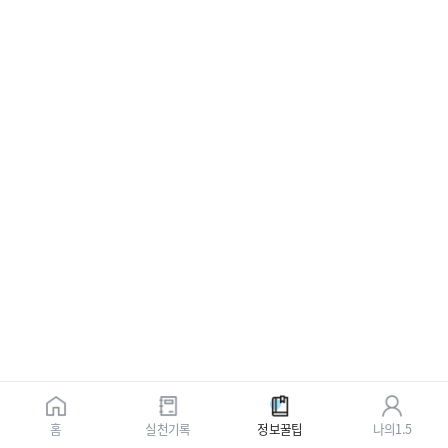
홈
실천기록
정보꿀팁
나의1.5