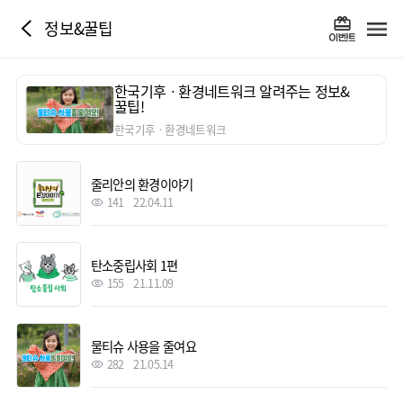
정보&꿀팁
한국기후ㆍ환경네트워크 알려주는 정보&
꿀팁!
한국기후ㆍ환경네트워크
줄리안의 환경이야기
141
22.04.11
탄소중립사회 1편
155
21.11.09
물티슈 사용을 줄여요
282
21.05.14