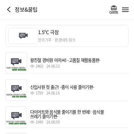
정보&꿀팁
1.5℃ 극장
한국기후ㆍ환경네트워크
왕친절 경비원 아저씨! -고품질 재활용품편-
2460
24.08.23
신입사원 첫 출근! -종이 사용 줄이기편-
1799
24.08.16
다이어트와 음식물 줄이기를 한 번에! -음식물
쓰레기 줄이기편-
1940
24.08.09