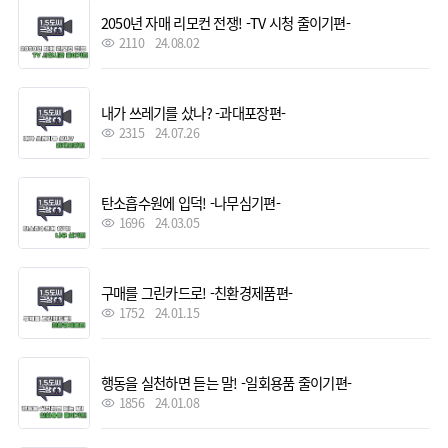
2050년 자매 리모컨 전쟁! -TV 시청 줄이기편-
2110
24.08.02
내가 쓰레기를 샀나? -과대포장편-
2315
24.07.26
탄소흡수원에 입덕! -나무심기편-
1696
24.03.05
구매를 그린카드로! -친환경제품편-
1752
24.01.15
행동을 실천하면 듣는 말! -일회용품 줄이기편-
1856
24.01.08