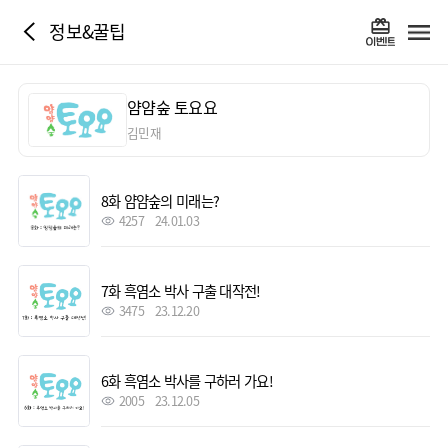
정보&꿀팁
얌얌숲 토요요
김민재
8화 얌얌숲의 미래는?
4257
24.01.03
7화 흑염소 박사 구출 대작전!
3475
23.12.20
6화 흑염소 박사를 구하러 가요!
2005
23.12.05