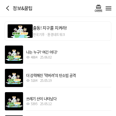
정보&꿀팁
출동! 지구를 지켜라!
한국기후ㆍ환경네트워크
나는 누구? 여긴 어디?
4884
25.06.02
더 강력해진 '막버려'의 탄소빔 공격
5184
25.05.19
쓰레기 산이 나타났다
5395
25.05.12