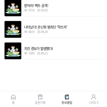
받아라! 팩트 공격!
5719
25.05.05
나타났다! 온난화 범죄단 ‘막쓰자’
6019
25.04.28
지진 경보가 발생했다!
7289
25.04.21
홈
실천기록
정보꿀팁
나의1.5