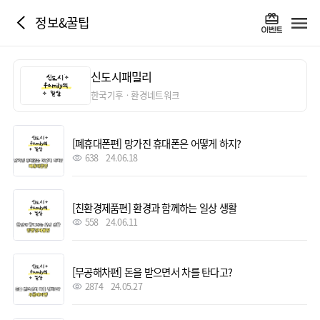
정보&꿀팁
신도시패밀리
한국기후ㆍ환경네트워크
[폐휴대폰편] 망가진 휴대폰은 어떻게 하지?
638
24.06.18
[친환경제품편] 환경과 함께하는 일상 생활
558
24.06.11
[무공해차편] 돈을 받으면서 차를 탄다고?
2874
24.05.27