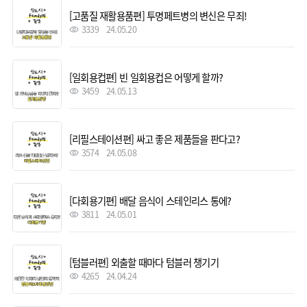
[고품질 재활용품편] 투명페트병의 변신은 무죄!
3339
24.05.20
[일회용컵편] 빈 일회용컵은 어떻게 할까?
3459
24.05.13
[리필스테이션편] 싸고 좋은 제품들을 판다고?
3574
24.05.08
[다회용기편] 배달 음식이 스테인리스 통에?
3811
24.05.01
[텀블러편] 외출할 때마다 텀블러 챙기기
4265
24.04.24