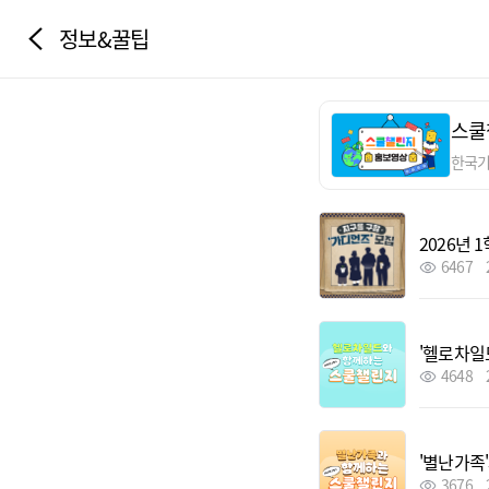
정보&꿀팁
스쿨
한국
2026년
6467
'헬로차일
4648
'별난가족
3676