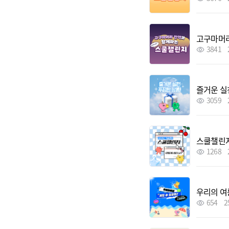
고구마머리
3841
즐거운 실천
3059
스쿨챌린지
1268
우리의 여름
654
2