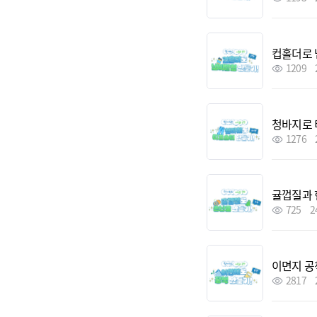
컵홀더로 
1209
청바지로 
1276
귤껍질과 
725
2
이면지 공
2817