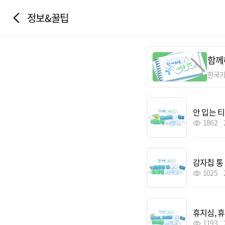
정보&꿀팁
함께
한국
안 입는 
1862
감자칩 통
1025
휴지심, 
1193