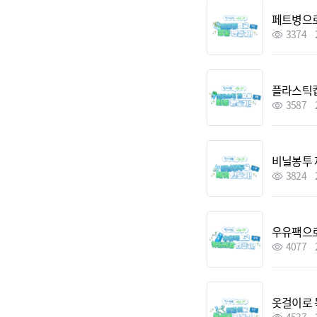
페트병으로
3374
플라스틱컵
3587
비닐봉투 
3824
우유팩으로
4077
옷걸이로 