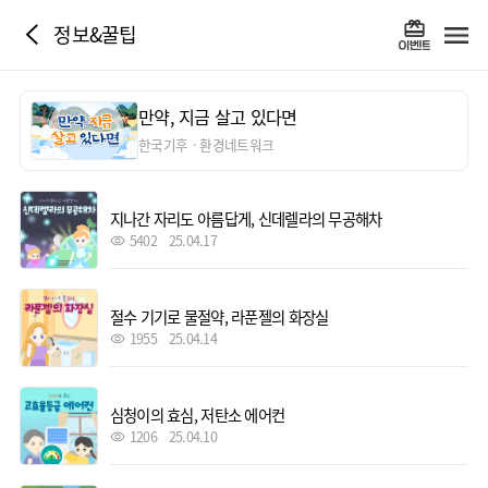
정보&꿀팁
만약, 지금 살고 있다면
한국기후ㆍ환경네트워크
지나간 자리도 아름답게, 신데렐라의 무공해차
5402
25.04.17
절수 기기로 물절약, 라푼젤의 화장실
1955
25.04.14
심청이의 효심, 저탄소 에어컨
1206
25.04.10