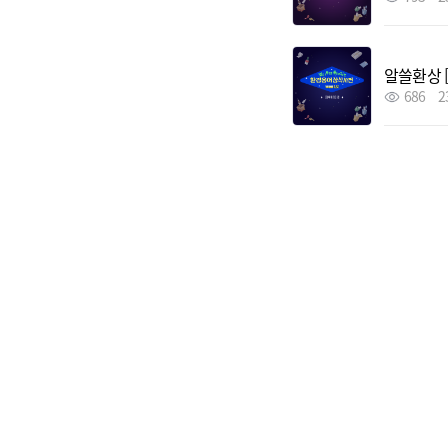
알쓸환상 
686
2