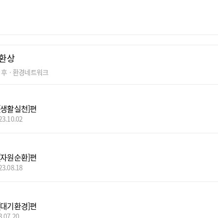
환상
기후ㆍ환경네트워크
[생활실천]편
23.10.02
[자원순환]편
23.08.18
[대기환경]편
3.07.20