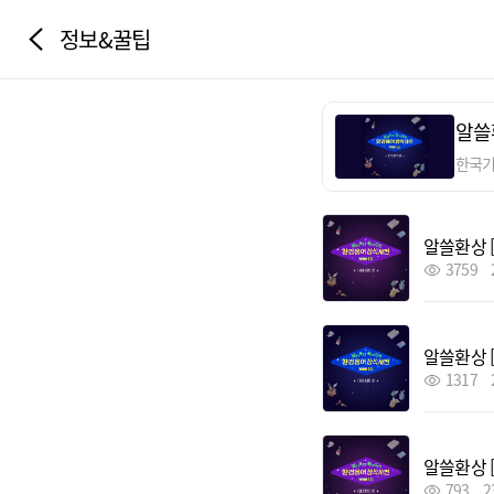
정보&꿀팁
알쓸
한국
알쓸환상 
3759
알쓸환상 
1317
알쓸환상 
793
2