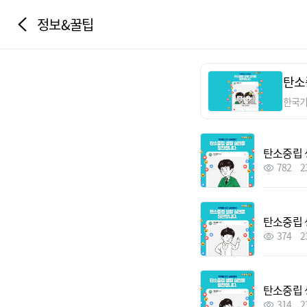
정보&꿀팁
탄소
한국
탄소중립 
782
2
탄소중립 
374
2
탄소중립 
314
2