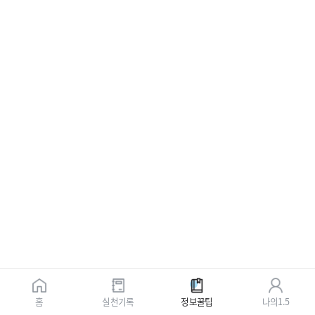
홈
실천기록
정보꿀팁
나의1.5