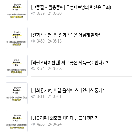
[고품질 재활용품편] 투명페트병의 변신은 무죄!
3339
24.05.20
[일회용컵편] 빈 일회용컵은 어떻게 할까?
3459
24.05.13
[리필스테이션편] 싸고 좋은 제품들을 판다고?
3574
24.05.08
[다회용기편] 배달 음식이 스테인리스 통에?
3811
24.05.01
[텀블러편] 외출할 때마다 텀블러 챙기기
4265
24.04.24