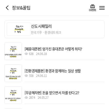
정보&꿀팁
신도시패밀리
한국기후ㆍ환경네트워크
[폐휴대폰편] 망가진 휴대폰은 어떻게 하지?
638
24.06.18
[친환경제품편] 환경과 함께하는 일상 생활
558
24.06.11
[무공해차편] 돈을 받으면서 차를 탄다고?
2874
24.05.27