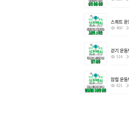
스쿼트 운
460
2
걷기 운동
514
2
암컬 운동
821
2