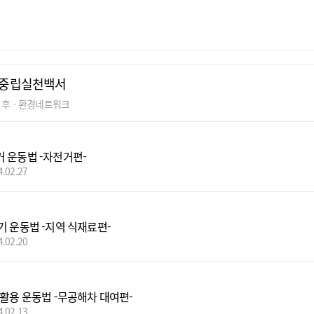
중립실천백서
기후ㆍ환경네트워크
 운동법 -자전거편-
4.02.27
기 운동법 -지역 식재료편-
4.02.20
 활용 운동법 -무공해차 대여편-
4.02.13