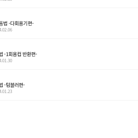
동법 -다회용기편-
4.02.06
법 -1회용컵 반환편-
4.01.30
법 -텀블러편-
4.01.23