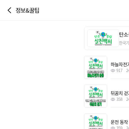
정보&꿀팁
탄소
한국
하늘자전거
917
2
뒤꿈치 걷
358
2
운전 동작
359
2