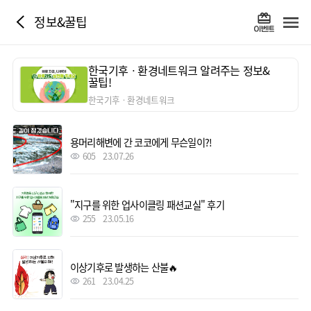
정보&꿀팁
한국기후ㆍ환경네트워크 알려주는 정보&
꿀팁!
한국기후ㆍ환경네트워크
용머리해변에 간 코코에게 무슨일이?!
605
23.07.26
"지구를 위한 업사이클링 패션교실" 후기
255
23.05.16
이상기후로 발생하는 산불🔥
261
23.04.25