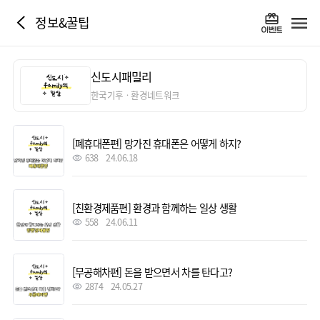
정보&꿀팁
신도시패밀리
한국기후ㆍ환경네트워크
[폐휴대폰편] 망가진 휴대폰은 어떻게 하지?
638
24.06.18
[친환경제품편] 환경과 함께하는 일상 생활
558
24.06.11
[무공해차편] 돈을 받으면서 차를 탄다고?
2874
24.05.27