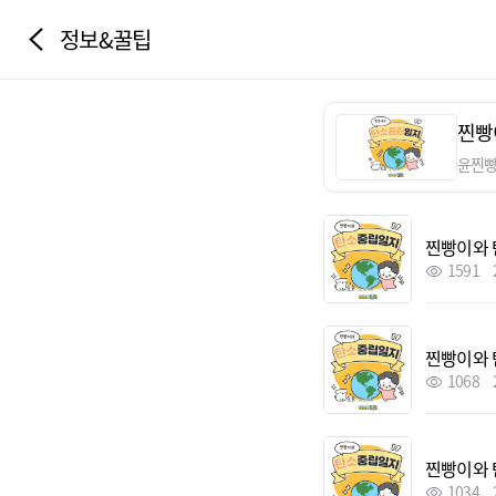
정보&꿀팁
찐빵
윤찐
찐빵이와 
1591
찐빵이와 
1068
찐빵이와 
1034