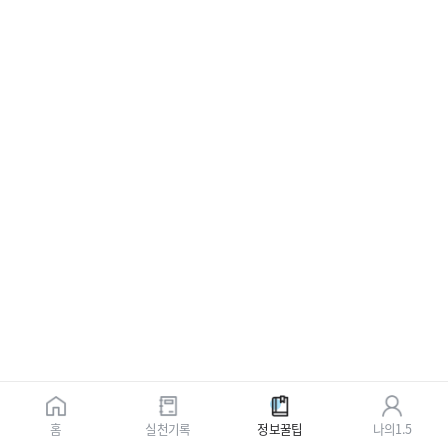
홈
실천기록
정보꿀팁
나의1.5