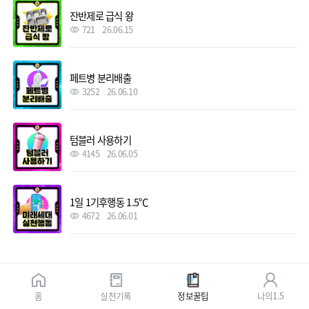
잔반제로 급식 왕
721
26.06.15
페트병 분리배출
3252
26.06.10
텀블러 사용하기
4145
26.06.05
1일 1기후행동 1.5℃
4672
26.06.01
홈
실천기록
정보꿀팁
나의1.5