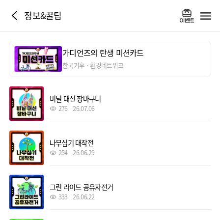
정보&꿀팁
가디언즈의 탄생 미션카드
한국기후ㆍ환경네트워크
비닐 대신 장바구니
276
26.07.06
나무심기 대작전
254
26.06.29
그린 라이드 공유자전거
333
26.06.22