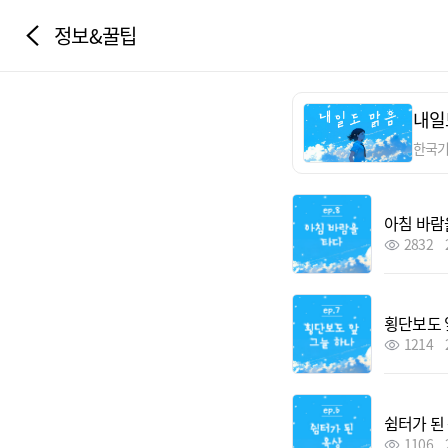
정보&꿀팁
내일
한국
아침 바람
2832
횡단보도 
1214
쉼터가 된
1106