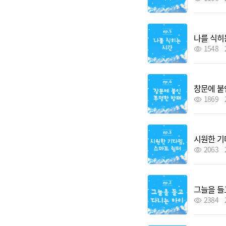
나를 식히
1548
창문에 붙
1869
시원한 기
2063
그늘을 들
2384