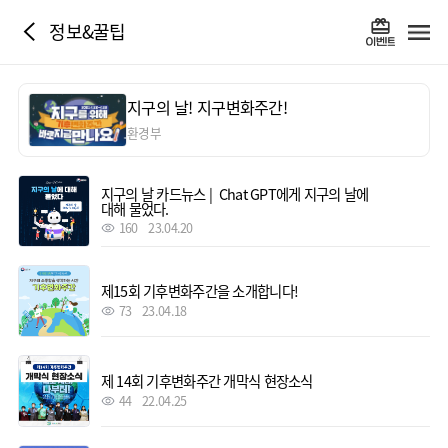
정보&꿀팁
지구의 날! 지구변화주간!
환경부
지구의 날 카드뉴스 | Chat GPT에게 지구의 날에
대해 물었다.
160
23.04.20
제15회 기후변화주간을 소개합니다!
73
23.04.18
제 14회 기후변화주간 개막식 현장소식
44
22.04.25