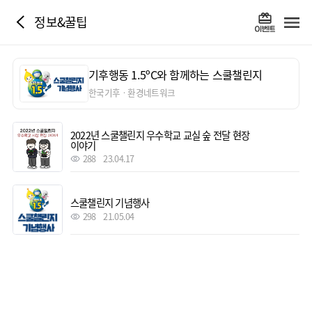
정보&꿀팁
기후행동 1.5ºC와 함께하는 스쿨챌린지
한국기후ㆍ환경네트워크
2022년 스쿨챌린지 우수학교 교실 숲 전달 현장
이야기
288
23.04.17
스쿨챌린지 기념행사
298
21.05.04