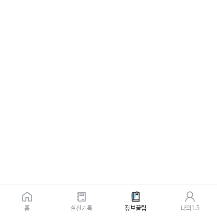
홈
실천기록
정보꿀팁
나의1.5