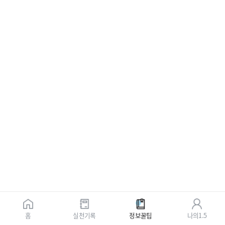
홈
실천기록
정보꿀팁
나의1.5