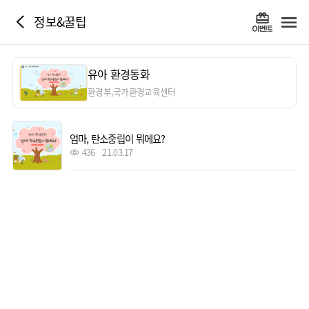
정보&꿀팁
유아 환경동화
환경부,국가환경교육센터
엄마, 탄소중립이 뭐에요?
436
21.03.17