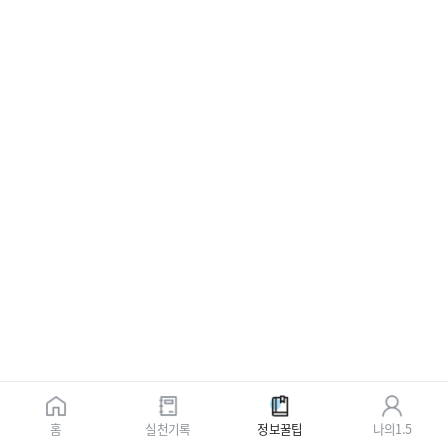
홈
실천기록
정보꿀팁
나의1.5