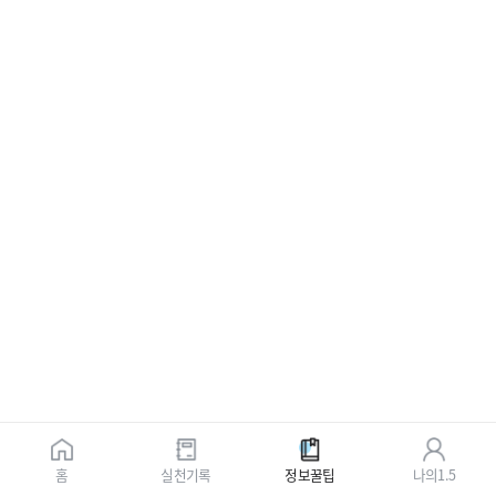
홈
실천기록
정보꿀팁
나의1.5